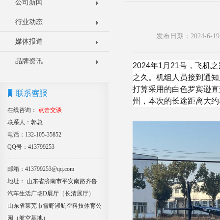
公司新闻
行业动态
发布日期：2024-6
媒体报道
品牌资讯
2024年1月21号，
之久。机组人员接到通知
打算采用的白色罗宾逊直
州，本次的长途距离大约
在线咨询：
点击交谈
联系人：郭总
电话：132-105-35852
QQ号：413799253
邮箱：413799253@qq.com
地址： 山东省济南市平安南路齐鲁
汽车生活广场D展厅（长清展厅）
山东省莱芜市雪野湖航空科技体育公
园（航空基地）