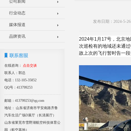
公司新闻
行业动态
发布日期：2024-5
媒体报道
品牌资讯
2024年1月17号，
次巡检有的地域还未通过
故上次的飞行暂时告一段
在线咨询：
点击交谈
联系人：郭总
电话：132-105-35852
QQ号：413799253
邮箱：413799253@qq.com
地址： 山东省济南市平安南路齐鲁
汽车生活广场D展厅（长清展厅）
山东省莱芜市雪野湖航空科技体育公
园（航空基地）