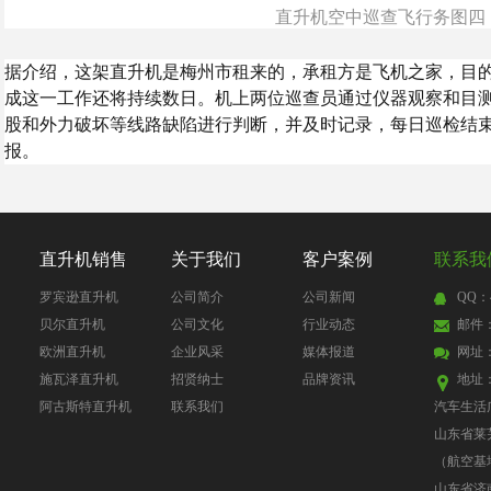
直升机空中巡查飞行务图四
据介绍，这架直升机是梅州市租来的，承租方是飞机之家，目
成这一工作还将持续数日。机上两位巡查员通过仪器观察和目
股和外力破坏等线路缺陷进行判断，并及时记录，每日巡检结
报。
直升机销售
关于我们
客户案例
联系我
罗宾逊直升机
公司简介
公司新闻
QQ：4
贝尔直升机
公司文化
行业动态
邮件：4
欧洲直升机
企业风采
媒体报道
网址
施瓦泽直升机
招贤纳士
品牌资讯
地址
阿古斯特直升机
联系我们
汽车生活
山东省莱
（航空基
山东省济