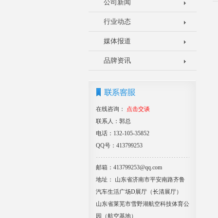
公司新闻
行业动态
媒体报道
品牌资讯
在线咨询：
点击交谈
联系人：郭总
电话：132-105-35852
QQ号：413799253
邮箱：413799253@qq.com
地址： 山东省济南市平安南路齐鲁
汽车生活广场D展厅（长清展厅）
山东省莱芜市雪野湖航空科技体育公
园（航空基地）