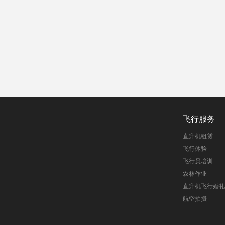
飞行服务
直升机租赁
飞行体验
飞行员培训
农林作业
直升机飞行婚礼
航空拍摄