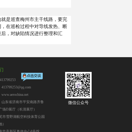
的就是巡查梅州市主干线路，要完
测，在巡检过程中对导线发热、断
束后，对缺陷情况进行整理和汇
们
13799253
13799253@qq.com
：
www.aerochina.net
：山东省济南市平安南路齐鲁
微信公众号
广场D展厅（长清展厅）
芜市雪野湖航空科技体育公园
地）
南市高新区奥体中心8号馆