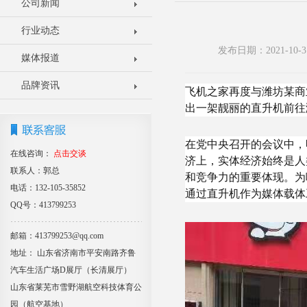
公司新闻
行业动态
发布日期：2021-1
媒体报道
品牌资讯
飞机之家再度与潍坊某商
出一架靓丽的直升机前往
在党中央召开的会议中，
在线咨询：
点击交谈
济上，实体经济始终是人
联系人：郭总
和竞争力的重要体现。为
电话：132-105-35852
通过直升机作为媒体载体
QQ号：413799253
邮箱：413799253@qq.com
地址： 山东省济南市平安南路齐鲁
汽车生活广场D展厅（长清展厅）
山东省莱芜市雪野湖航空科技体育公
园（航空基地）