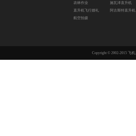
农林作业
施瓦泽直升机
直升机飞行婚礼
阿古斯特直升机
航空拍摄
Copyright © 2002-201