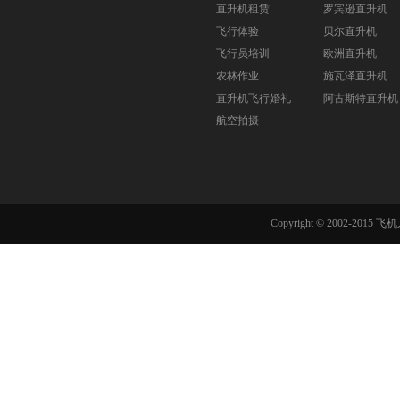
直升机租赁
罗宾逊直升机
飞行体验
贝尔直升机
飞行员培训
欧洲直升机
农林作业
施瓦泽直升机
直升机飞行婚礼
阿古斯特直升机
航空拍摄
Copyright © 2002-201