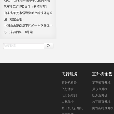
地址： 山东省济南市平安南路齐鲁
汽车生活广场D展厅（长清展厅）
山东省莱芜市雪野湖航空科技体育公
园（航空基地）
中国山东济南历下区经十东路奥体中
心（东荷西柳）8号馆
飞行服务
直升机销售
直升机租赁
罗宾逊直升机
飞行体验
贝尔直升机
飞行员培训
欧洲直升机
农林作业
施瓦泽直升机
直升机飞行婚礼
阿古斯特直升机