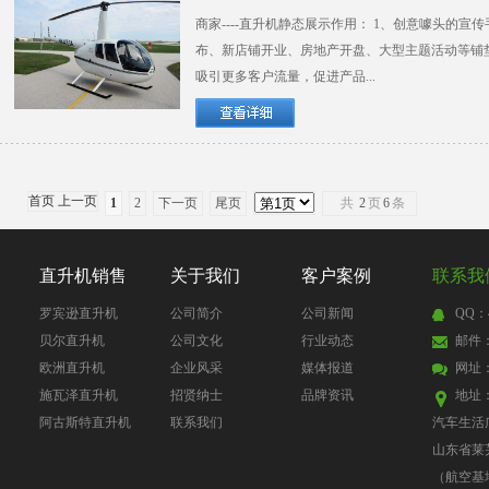
商家----直升机静态展示作用： 1、创意噱头的
布、新店铺开业、房地产开盘、大型主题活动等铺
吸引更多客户流量，促进产品...
首页 上一页
1
2
下一页
尾页
共
2
页
6
条
直升机销售
关于我们
客户案例
联系我
罗宾逊直升机
公司简介
公司新闻
QQ：4
贝尔直升机
公司文化
行业动态
邮件：4
欧洲直升机
企业风采
媒体报道
网址
施瓦泽直升机
招贤纳士
品牌资讯
地址
阿古斯特直升机
联系我们
汽车生活
山东省莱
（航空基