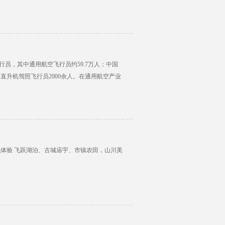
飞行员，其中通用航空飞行员约59.7万人；中国
，直升机驾照飞行员2000余人。在通用航空产业
机体验 飞跃湖泊、古城庙宇、市镇农田，山川美