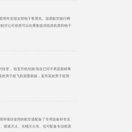
标是明年实现全部电子客票化。游易航空旅行网
目前航空公司依然可以向乘客提供纸质机票和电子
转变， 租直升机结婚 现在已经不再是新鲜事
某姓男子租飞机迎娶新娘，某市某姓男子租用
喷洒等项目使用的航空器配备了专用设备和专业
火、喷液灭火、吊桶灭火等。也可配备专业喷洒