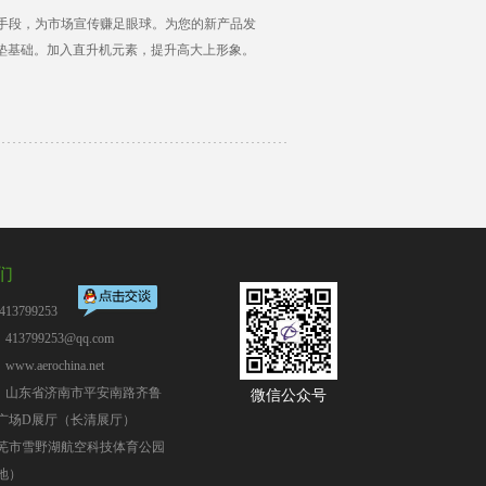
宣传手段，为市场宣传赚足眼球。为您的新产品发
垫基础。加入直升机元素，提升高大上形象。
们
13799253
13799253@qq.com
：
www.aerochina.net
：山东省济南市平安南路齐鲁
微信公众号
广场D展厅（长清展厅）
芜市雪野湖航空科技体育公园
地）